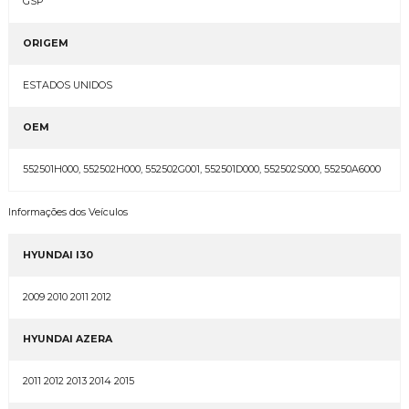
GSP
ORIGEM
ESTADOS UNIDOS
OEM
552501H000, 552502H000, 552502G001, 552501D000, 552502S000, 55250A6000
Informações dos Veículos
HYUNDAI I30
2009 2010 2011 2012
HYUNDAI AZERA
2011 2012 2013 2014 2015