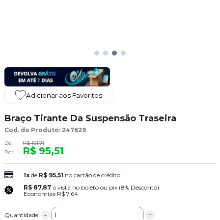
Adicionar aos Favoritos
Braço Tirante Da Suspensão Traseira
Cod. do Produto: 247629
De:
R$ 101,71
R$ 95,51
Por:
1x
de
R$ 95,51
no cartão de crédito
R$ 87,87
à vista no boleto ou pix
(8% Desconto)
Economize
R$ 7,64
-
+
Quantidade: