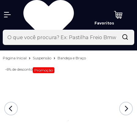
Favoritos
Página Inicial
Suspensão
Bandeja e Braço
-6%
de desconto
Promoção