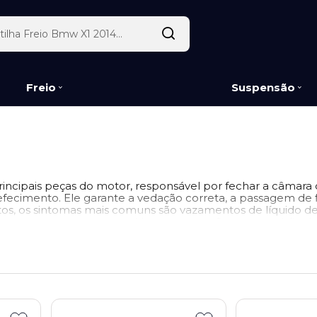
Freio
Suspensão
incipais peças do motor, responsável por fechar a câmar
refecimento. Ele garante a vedação correta, a passagem de f
os, os sintomas mais comuns são vazamentos de líquido d
a no escapamento e ruídos no motor. O tempo médio de su
em e manutenção, geralmente entre 150.000 km e 200.000