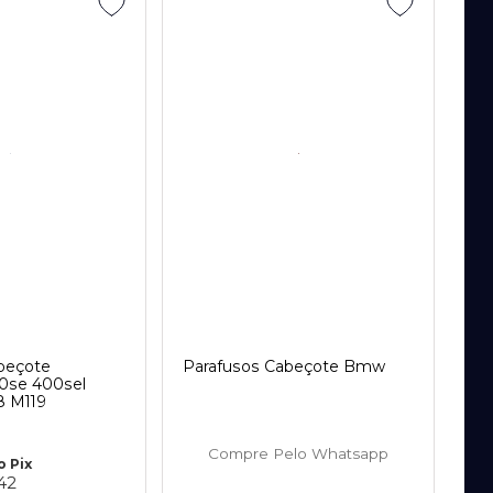
beçote
Parafusos Cabeçote Bmw
0se 400sel
8 M119
Compre Pelo Whatsapp
o
Pix
42