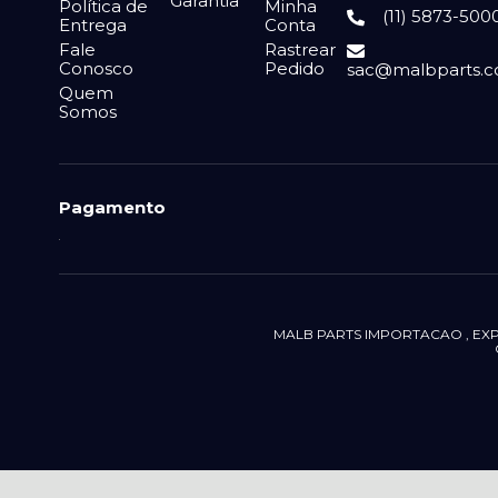
Garantia
Política de
Minha
(11) 5873-500
Entrega
Conta
Fale
Rastrear
Conosco
Pedido
sac@malbparts.c
Quem
Somos
Pagamento
MALB PARTS IMPORTACAO , EXPORT