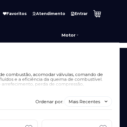
Favoritos
Atendimento
Entrar
Motor
a de combustão, acomodar válvulas, comando de
luídos e a eficiência da queima de combustível.
e arrefecimento, perda de compressão,
bstituição ou retífica do cabeçote varia
 km, ou em casos de superaquecimento grave.
Ordenar por: