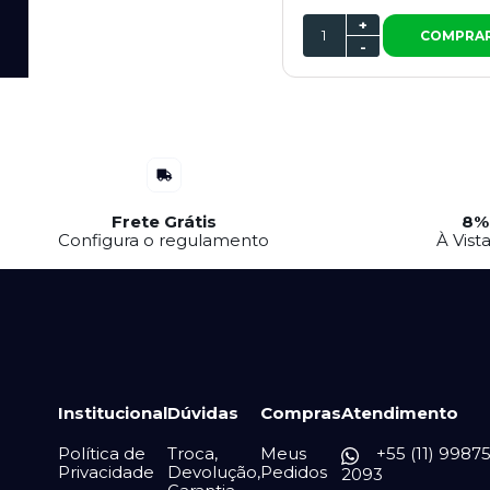
+
COMPRA
-
Frete Grátis
8%
Configura o regulamento
À Vist
Institucional
Dúvidas
Compras
Atendimento
Política de
Troca,
Meus
+55 (11) 99875
Privacidade
Devolução,
Pedidos
2093