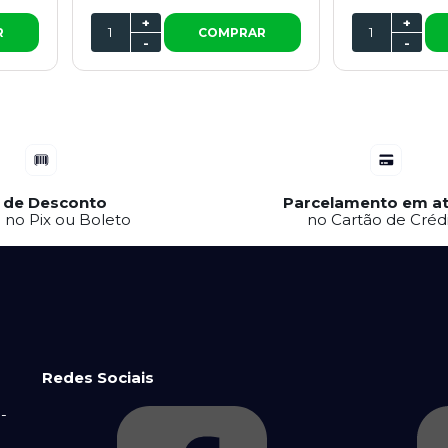
+
+
R
COMPRAR
-
-
 de Desconto
Parcelamento em at
a no Pix ou Boleto
no Cartão de Créd
Redes Sociais
-