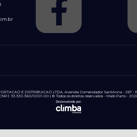
0
om.br
ACAO E DISTRIBUICAO LTDA, Avenida Comendador SantAnna - 267 - Bras
CNPJ: 33.330.360/0001-00 | © Todos os direitos reservados - Malb Parts - 202