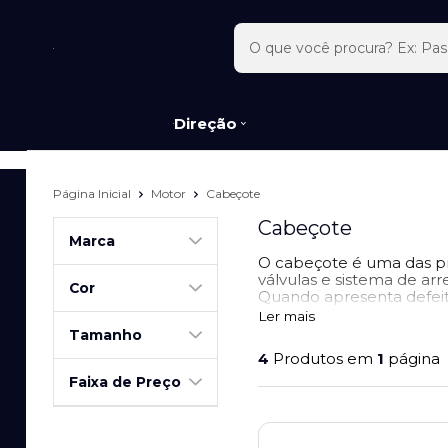
Direção
Página Inicial
Motor
Cabeçote
Cabeçote
Marca
O cabeçote é uma das pr
válvulas e sistema de ar
Cor
Quando apresenta defeit
superaquecimento, fumaç
Ler mais
conforme a quilometrag
Tamanho
4
Produtos em
1
página
Faixa de Preço