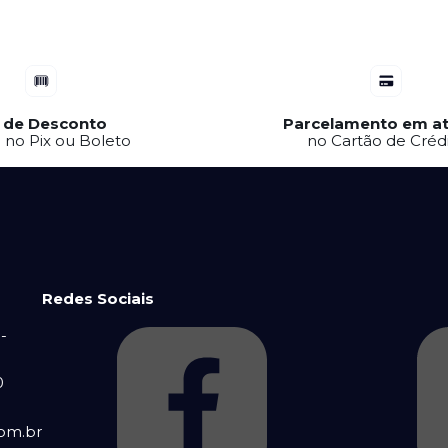
 de Desconto
Parcelamento em at
a no Pix ou Boleto
no Cartão de Créd
Redes Sociais
-
0
om.br