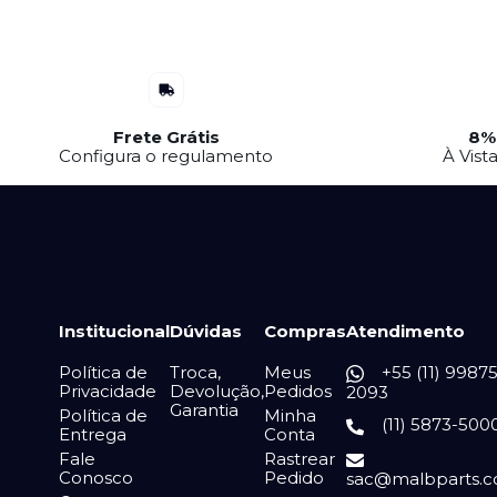
Frete Grátis
8%
Configura o regulamento
À Vist
Institucional
Dúvidas
Compras
Atendimento
Política de
Troca,
Meus
+55 (11) 99875
Privacidade
Devolução,
Pedidos
2093
Garantia
Política de
Minha
(11) 5873-500
Entrega
Conta
Fale
Rastrear
Conosco
Pedido
sac@malbparts.c