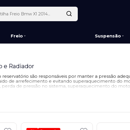
Freio
Suspensão
o e Radiador
 reservatório são responsáveis por manter a pressão adeq
íquido de arrefecimento e evitando superaquecimento do mo
perda de pressão no sistema, superaquecimento do motor,
 formação de bolhas no líquido de arrefecimento. O tempo 
re que houver sinais de desgaste, trincas ou falha na veda
 tampas das melhores marcas do mercado como: