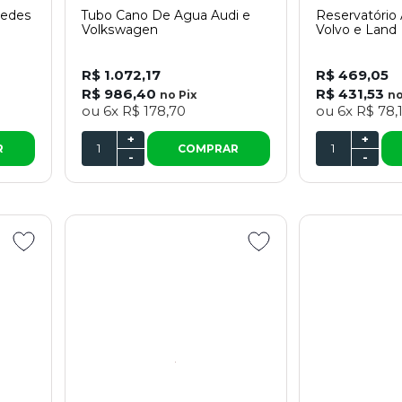
cedes
Tubo Cano De Agua Audi e
Reservatório
Volkswagen
Volvo e Land
R$ 1.072,17
R$ 469,05
R$ 986,40
R$ 431,53
no
Pix
n
ou
6x
R$ 178,70
ou
6x
R$ 78,
+
+
R
COMPRAR
-
-