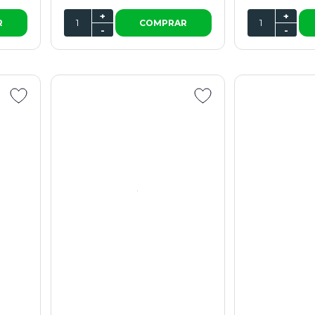
+
+
R
COMPRAR
-
-