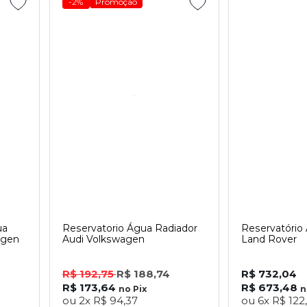
-2%
Promoção
ua
Reservatorio Água Radiador
Reservatório
agen
Audi Volkswagen
Land Rover
R$ 192,75
R$ 188,74
R$ 732,04
R$ 173,64
R$ 673,48
no
Pix
ou
2x
R$ 94,37
ou
6x
R$ 122