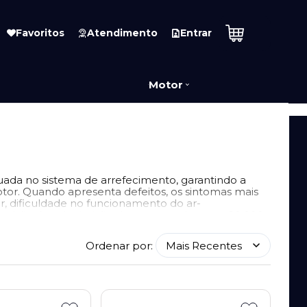
Favoritos
Atendimento
Entrar
Motor
uada no sistema de arrefecimento, garantindo a
tor. Quando apresenta defeitos, os sintomas mais
 dificuldade no funcionamento do ar-
médio de substituição da tampa varia entre 80.000
ção.
Ordenar por: