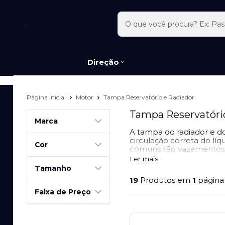
Direção
Página Inicial
Motor
Tampa Reservatório e Radiador
Tampa Reservatóri
Marca
A tampa do radiador e do
circulação correta do l
Cor
comuns são vazamentos, 
condicionado e possível
Ler mais
km e 120.000 km, ou semp
Tamanho
19
Produtos em
1
página
A Malb Parts conta com
-Febi Bilstein
Faixa de Preço
-Birth
-Gates
-Vaico