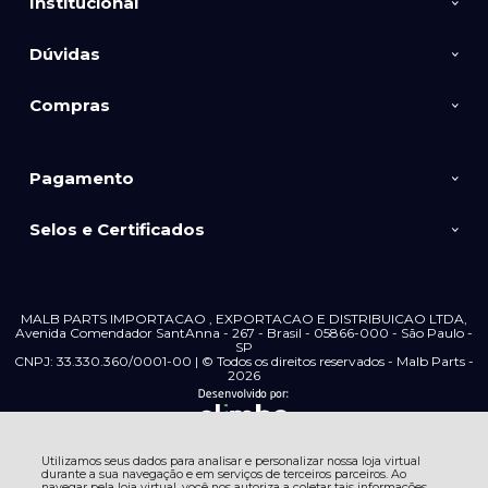
Institucional
Dúvidas
Compras
Pagamento
Selos e Certificados
MALB PARTS IMPORTACAO , EXPORTACAO E DISTRIBUICAO LTDA,
Avenida Comendador SantAnna - 267 - Brasil - 05866-000 - São Paulo -
SP
CNPJ: 33.330.360/0001-00 | © Todos os direitos reservados - Malb Parts -
2026
Utilizamos seus dados para analisar e personalizar nossa loja virtual
durante a sua navegação e em serviços de terceiros parceiros. Ao
navegar pela loja virtual, você nos autoriza a coletar tais informações