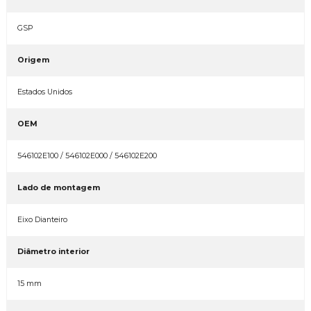
GSP
Origem
Estados Unidos
OEM
546102E100 / 546102E000 / 546102E200
Lado de montagem
Eixo Dianteiro
Diâmetro interior
15 mm