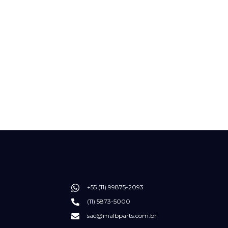
+55 (11) 99875-2093
(11) 5873-5000
sac@malbparts.com.br