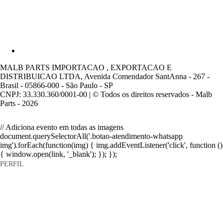
MALB PARTS IMPORTACAO , EXPORTACAO E
DISTRIBUICAO LTDA, Avenida Comendador SantAnna - 267 -
Brasil - 05866-000 - São Paulo - SP
CNPJ: 33.330.360/0001-00 | © Todos os direitos reservados - Malb
Parts - 2026
// Adiciona evento em todas as imagens
document.querySelectorAll('.botao-atendimento-whatsapp
img').forEach(function(img) { img.addEventListener('click', function ()
{ window.open(link, '_blank'); }); });