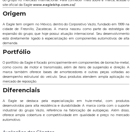
do grupo no mercado internacional. Para conhecer mais sobre a marca, acesse o
site oficial da Eagle
www.eaglebhp.com.co/
.
Origem
A Eagle tem origem no México, dentro do Corporativo Vazlo, fundado em 1999 na
cidade de Fresnillo, Zacatecas. A marca nasceu como parte da estratégia de
expansão do grupo, que hoje possui atuação internacional. Seu desenvolvimento
está diretamente ligado à especialização em componentes automotivos de alta
demanda.
Portfólio
O portfólio da Eagle é focado principalmente em componentes de borracha-metal,
como coxins de motor e transmissão, além de itens de suspensão e direção. A
marca também oferece bases de amortecedores e outras peças voltadas ao
desempenho estrutural do veículo. Seus produtos atendem ampla aplicação no
mercado de reposição.
Diferenciais
A Eagle se destaca pela especialização em hule-metal, com produtos
desenvolvidos para alta resistência e durabilidade. A marca conta com o suporte
industrial do grupo Vazlo, referência na fabricação de autopeças. Além disso,
oferece ampla cobertura e competitividade em qualidade e preço no mercado
automotivo.