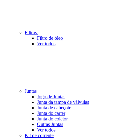
Filtros
Filtro de óleo
Ver todos
Juntas
Jogo de Juntas
Junta da tampa de válvulas
Junta de cabeçote
Junta do carter
Junta do coletor
Outras Juntas
Ver todos
Kit de corrente