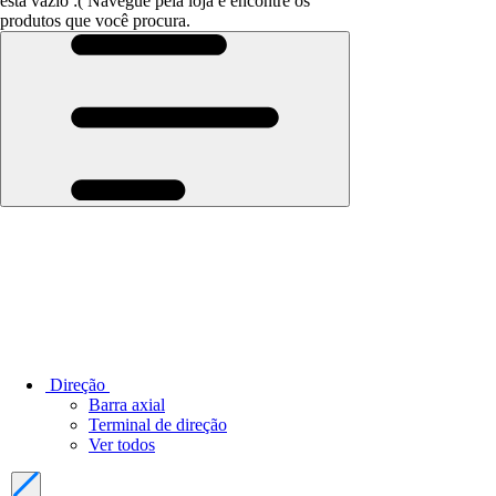
está vazio :(
Navegue pela loja e encontre os
produtos que você procura.
Direção
Barra axial
Terminal de direção
Ver todos