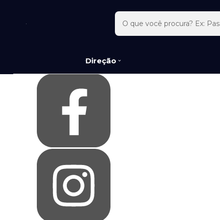
Olá Visitante!
Acesse sua conta e pedidos
Página Inicial
Quem Somos
Como Comprar
Fale Conosco
Direção
Favoritos