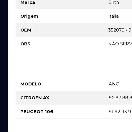
Marca
Birth
Origem
Itália
OEM
352079 / 
OBS
NÃO SERV
MODELO
ANO
CITROEN AX
86 87 88 8
PEUGEOT 106
91 92 93 