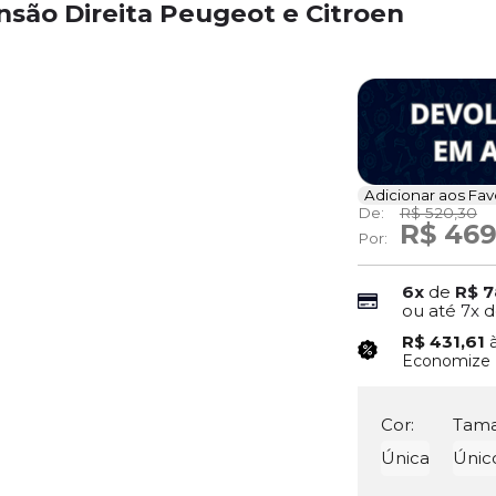
nsão Direita Peugeot e Citroen
Adicionar aos Fav
De:
R$ 520,30
R$ 469
Por:
6x
de
R$ 7
ou até
7x
d
R$ 431,61
Economize
Cor:
Tama
Única
Únic