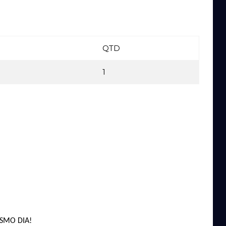
QTD
1
ESMO DIA!